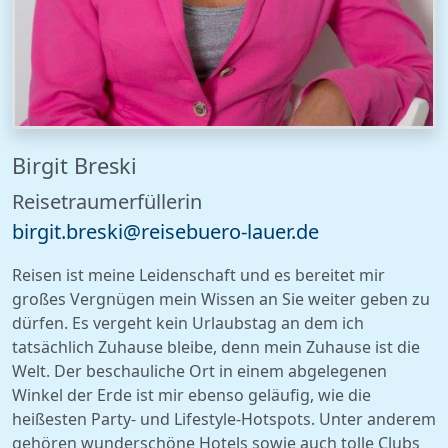
Birgit Breski
Reisetraumerfüllerin
birg
it.
bresk
i@r
eiseb
ue
ro
-l
aue
r.
de
Reisen ist meine Leidenschaft und es bereitet mir
großes Vergnügen mein Wissen an Sie weiter geben zu
dürfen. Es vergeht kein Urlaubstag an dem ich
tatsächlich Zuhause bleibe, denn mein Zuhause ist die
Welt. Der beschauliche Ort in einem abgelegenen
Winkel der Erde ist mir ebenso geläufig, wie die
heißesten Party- und Lifestyle-Hotspots. Unter anderem
gehören wunderschöne Hotels sowie auch tolle Clubs