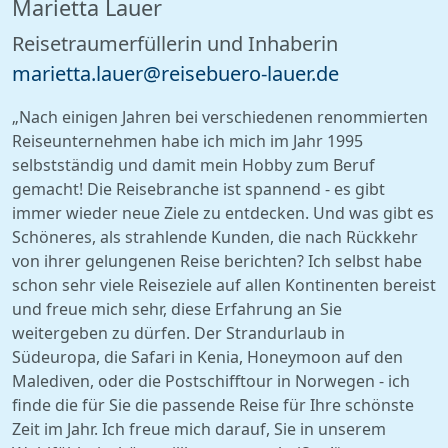
Marietta Lauer
Reisetraumerfüllerin und Inhaberin
mari
ett
a.l
auer
@rei
seb
uer
o-l
auer.
de
„Nach einigen Jahren bei verschiedenen renommierten
Reiseunternehmen habe ich mich im Jahr 1995
selbstständig und damit mein Hobby zum Beruf
gemacht! Die Reisebranche ist spannend - es gibt
immer wieder neue Ziele zu entdecken. Und was gibt es
Schöneres, als strahlende Kunden, die nach Rückkehr
von ihrer gelungenen Reise berichten? Ich selbst habe
schon sehr viele Reiseziele auf allen Kontinenten bereist
und freue mich sehr, diese Erfahrung an Sie
weitergeben zu dürfen. Der Strandurlaub in
Südeuropa, die Safari in Kenia, Honeymoon auf den
Malediven, oder die Postschifftour in Norwegen - ich
finde die für Sie die passende Reise für Ihre schönste
Zeit im Jahr. Ich freue mich darauf, Sie in unserem