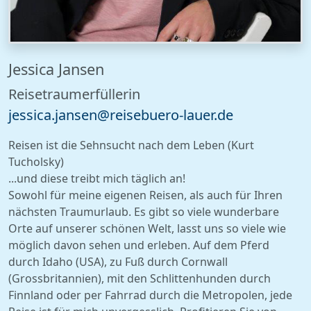
Jessica Jansen
Reisetraumerfüllerin
jes
si
ca.ja
nsen
@rei
se
bue
ro-l
auer.
de
Reisen ist die Sehnsucht nach dem Leben (Kurt
Tucholsky)
...und diese treibt mich täglich an!
Sowohl für meine eigenen Reisen, als auch für Ihren
nächsten Traumurlaub. Es gibt so viele wunderbare
Orte auf unserer schönen Welt, lasst uns so viele wie
möglich davon sehen und erleben. Auf dem Pferd
durch Idaho (USA), zu Fuß durch Cornwall
(Grossbritannien), mit den Schlittenhunden durch
Finnland oder per Fahrrad durch die Metropolen, jede