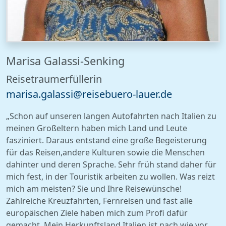
Marisa Galassi-Senking
Reisetraumerfüllerin
maris
a.g
alass
i@
reise
bue
ro-l
au
er.de
„Schon auf unseren langen Autofahrten nach Italien zu
meinen Großeltern haben mich Land und Leute
fasziniert. Daraus entstand eine große Begeisterung
für das Reisen,andere Kulturen sowie die Menschen
dahinter und deren Sprache. Sehr früh stand daher für
mich fest, in der Touristik arbeiten zu wollen. Was reizt
mich am meisten? Sie und Ihre Reisewünsche!
Zahlreiche Kreuzfahrten, Fernreisen und fast alle
europäischen Ziele haben mich zum Profi dafür
gemacht. Mein Herkunftsland Italien ist nach wie vor