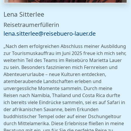
Lena Sitterlee
Reisetraumerfüllerin
lena
.sitt
erl
ee@re
is
eb
uero-
laue
r.de
„Nach dem erfolgreichen Abschluss meiner Ausbildung
zur Tourismuskauffrau im Juni 2025 freue ich mich sehr,
weiterhin Teil des Teams im Reisebüro Marietta Lauer
zu sein. Besonders faszinieren mich Fernreisen und
Abenteuerurlaube – neue Kulturen entdecken,
atemberaubende Landschaften erleben und
unvergessliche Momente sammeln. Durch meine
Reisen nach Namibia, Thailand und Costa Rica durfte
ich bereits viele Eindrücke sammeln, sei es auf Safari in
der afrikanischen Savanne, beim Erkunden
buddhistischer Tempel oder auf einer Dschungeltour
durch Mittelamerika. Diese Erlebnisse fließen in meine
Beratung mit ein, um für Sie die perfekte Reise zu